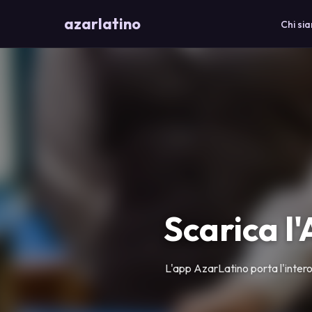
azarlatino
Chi si
Scarica l
L'app AzarLatino porta l'intero