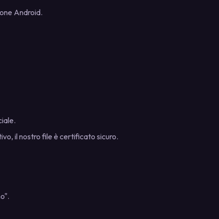
ione Android.
ciale.
, il nostro file è certificato sicuro.
o".