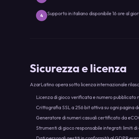
Supporto in italiano disponibile 16 ore al gio
Sicurezza e licenza
AzarLatino opera sotto licenza internazionale rilas
Licenza di gioco verificata e numero pubblicato ne
Crittografia SSL a 256 bit attiva su ogni pagina 
Generatore di numeri casuali certificato da eCOG
Strumenti di gioco responsabile integrati: limiti di 
Dati personali gestiti in conformità al GDPR euro