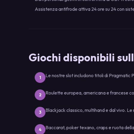
Assistenza antifrode attiva 24 ore su 24 con sis
Giochi disponibili su
Le nostre slot includono titoli di Pragmatic 
Roulette europea, americana e francese con
Blackjack classico, multihand e dal vivo. Le n
Baccarat, poker texano, craps e ruota della f