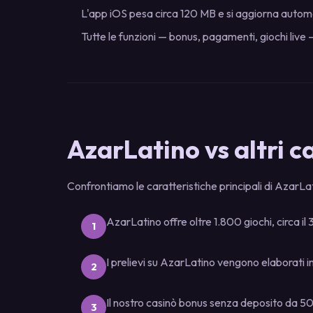
L'app iOS pesa circa 120 MB e si aggiorna automa
Tutte le funzioni — bonus, pagamenti, giochi live 
AzarLatino vs altri ca
Confrontiamo le caratteristiche principali di AzarLa
AzarLatino offre oltre 1.800 giochi, circa il 
I prelievi su AzarLatino vengono elaborati in
Il nostro casinò bonus senza deposito da 50€ 