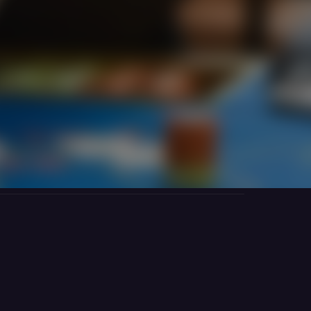
Recensioni
Demo