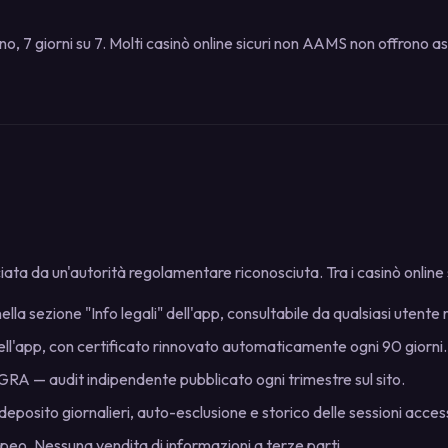
rno, 7 giorni su 7. Molti casinò online sicuri non AAMS non offrono as
ciata da un'autorità regolamentare riconosciuta. Tra i casinò onli
lla sezione "Info legali" dell'app, consultabile da qualsiasi utente 
dell'app, con certificato rinnovato automaticamente ogni 90 giorni.
RA — audit indipendente pubblicato ogni trimestre sul sito.
deposito giornalieri, auto-esclusione e storico delle sessioni accessib
peo. Nessuna vendita di informazioni a terze parti.