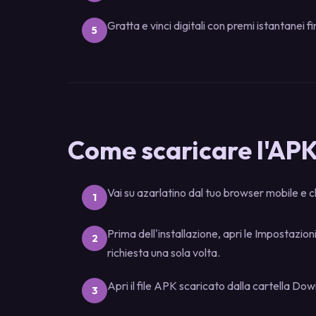
Gratta e vinci digitali con premi istantanei 
Come scaricare l'APK
Vai su azarlatino dal tuo browser mobile e c
Prima dell'installazione, apri le Impostazio
richiesta una sola volta.
Apri il file APK scaricato dalla cartella Do