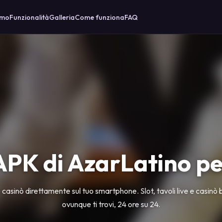
amo
Funzionalità
Galleria
Come funziona
FAQ
'APK di AzarLatino p
 casinò direttamente sul tuo smartphone. Slot, tavoli live e casinò 
ovunque ti trovi, 24 ore su 24.