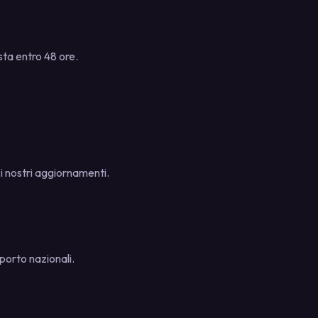
sta entro 48 ore.
 i nostri aggiornamenti.
porto nazionali.