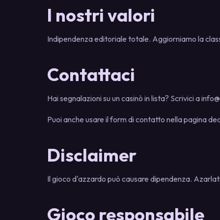
I nostri valori
Indipendenza editoriale totale. Aggiorniamo la classi
Contattaci
Hai segnalazioni su un casinò in lista? Scrivici a
info@
Puoi anche usare il form di contatto nella pagina ded
Disclaimer
Il gioco d'azzardo può causare dipendenza. Azarlatin
Gioco responsabile