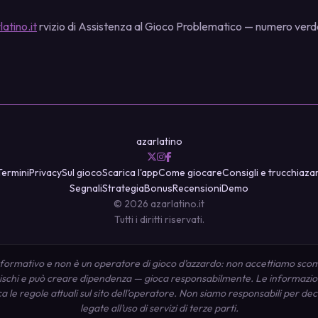
atino.it
rvizio di Assistenza al Gioco Problematico — numero verde
azarlatino
Termini
Privacy
Sul gioco
Scarica l'app
Come giocare
Consigli e trucchi
azar
Segnali
Strategia
Bonus
Recensioni
Demo
© 2026
azarlatino.it
Tutti i diritti riservati.
informativo e non è un operatore di gioco d’azzardo: non accettiamo sco
ischi e può creare dipendenza — gioca responsabilmente. Le informazioni
 le regole attuali sul sito dell’operatore. Non siamo responsabili per deci
legate all’uso di servizi di terze parti.