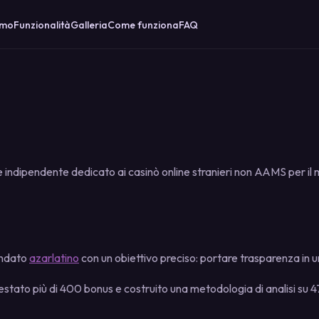
amo
Funzionalità
Galleria
Come funziona
FAQ
indipendente dedicato ai casinò online stranieri non AAMS per il m
fondato
azarlatino
con un obiettivo preciso: portare trasparenza in
stato più di 400 bonus e costruito una metodologia di analisi su 47 c