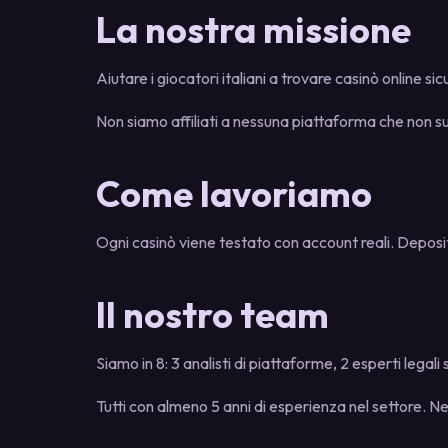
La nostra missione
Aiutare i giocatori italiani a trovare casinò online sic
Non siamo affiliati a nessuna piattaforma che non su
Come lavoriamo
Ogni casinò viene testato con account reali. Deposi
Il nostro team
Siamo in 8: 3 analisti di piattaforme, 2 esperti legal
Tutti con almeno 5 anni di esperienza nel settore. 