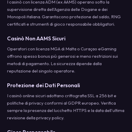
I casinò con licenza ADM (ex AAMS) operano sotto la
supervisione diretta dell'Agenzia delle Dogane e dei
Monopoli italiana. Garantiscono protezione del saldo, RNG
certificati e strumenti di gioco responsabile obbligatori.
Casinò Non AAMS Sicuri
Operatori con licenza MGA di Malta o Curaçao eGaming
offrono spesso bonus più generosi e meno restrizioni sui
metodi di pagamento. La sicurezza dipende dalla
reputazione del singolo operatore.
Protezione dei Dati Personali
I casinò online sicuri adottano crittografia SSL a 256 bit e
politiche di privacy conformi al GDPR europeo. Verifica
sempre la presenza del lucchetto HTTPS e la data dell'ultima
revisione della privacy policy.