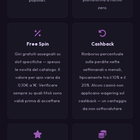
popolari.
zero.
Free Spin
Cashback
Giri gratuiti assegnati su
Rimborso percentuale
slot specifiche — spesso
sulle perdite nette
le novità del catalogo. Il
settimanali o mensili,
valore per spin varia da
tipicamente tra il 10% e il
0,10€ a 1€. Verificare
20%. Alcuni casinò non
sempre su quali titoli sono
applicano wagering sul
validi prima di accettare.
cashback — un vantaggio
da non sottovalutare.