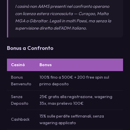
I casinò non AAMS presenti nel confronto operano
con licenza estera riconosciuta — Curaçao, Malta
MGA o Gibraltar. Legali in molti Paesi, ma senza la
supervisione diretta dell'ADM italiano.
Bonus a Confronto
Casinò
Bonus
Bonus
100% fino a 500€ + 200 free spin sul
Benvenuto
primo deposito
Senza
25€ gratis alla registrazione, wagering
Deposito
35x, max prelievo 100€
15% sulle perdite settimanali, senza
Cashback
wagering applicato