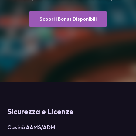
Recensioni
Demo
Scopri i Bonus Disponibili
Sicurezza e Licenze
Casinò AAMS/ADM